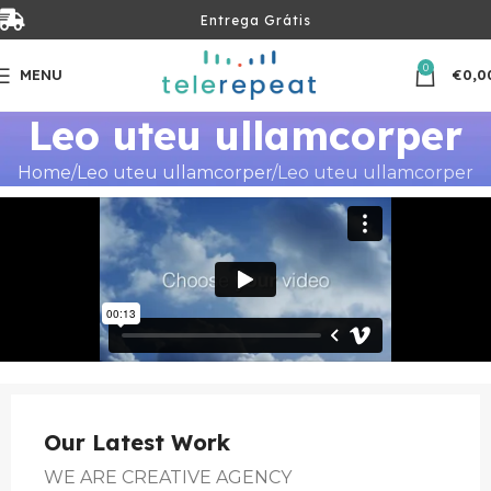
Entrega Grátis
0
MENU
€
0,0
Leo uteu ullamcorper
Home
Leo uteu ullamcorper
Leo uteu ullamcorper
Our Latest Work
WE ARE CREATIVE AGENCY