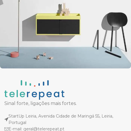
Suspendisse quam at vestibulum
Kitchen
Sinal forte, ligações mais fortes.
StartUp Leiria, Avenida Cidade de Maringá 55, Leiria,
Portugal
E-mail: geral@telerepeat.pt