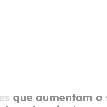
e
s
que aumentam o 