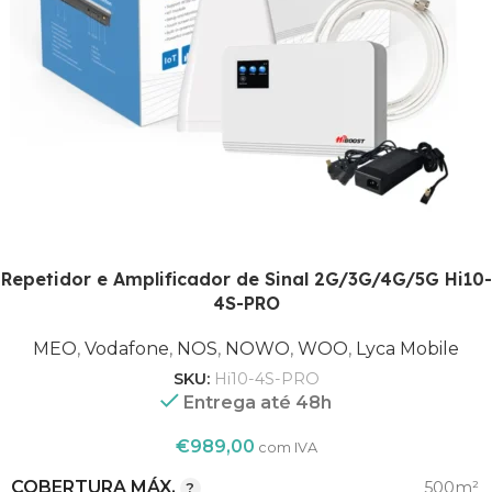
1800
,
FREQUÊNCIA (MHZ)
2100
,
900
MEO
,
Vodafone
Repetidor e Amplificador de Sinal 2G/3G/4G/5G Hi10-
,
4S-PRO
NOS
OPERADORA
,
NOWO
MEO
,
Vodafone
,
NOS
,
NOWO
,
WOO
,
Lyca Mobile
,
SKU:
Hi10-4S-PRO
WOO
Entrega até 48h
,
Lyca Mobile
€
989,00
com IVA
COBERTURA MÁX.
500m²