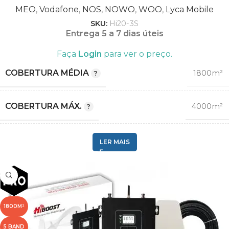
MEO
,
Vodafone
,
NOS
,
NOWO
,
WOO
,
Lyca Mobile
1800
SKU:
Hi20-3S
,
Entrega 5 a 7 dias úteis
2100
,
Faça
Login
para ver o preço.
FREQUÊNCIA (MHZ)
2600
,
COBERTURA MÉDIA
1800m²
800
,
900
COBERTURA MÁX.
4000m²
MEO
1800
,
LER MAIS
,
Vodafone
FREQUÊNCIA (MHZ)
2100
,
,
NOS
900
OPERADORA
,
NOWO
,
1800M²
WOO
1
,
,
5 BAND