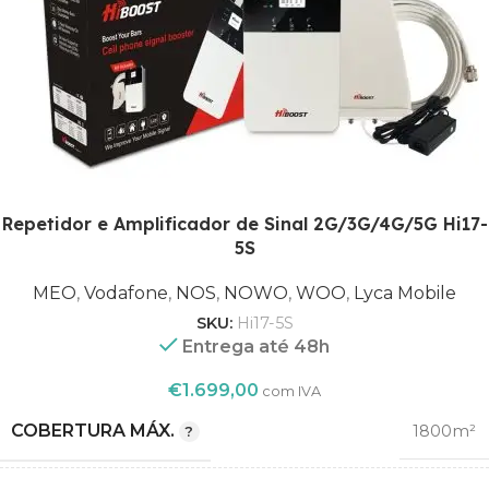
1
,
BANDA
3
,
8
1800
,
FREQUÊNCIA (MHZ)
2100
Repetidor e Amplificador de Sinal 2G/3G/4G/5G Hi17-
,
5S
900
MEO
,
Vodafone
,
NOS
,
NOWO
,
WOO
,
Lyca Mobile
MEO
SKU:
Hi17-5S
,
Entrega até 48h
Vodafone
,
€
1.699,00
com IVA
NOS
OPERADORA
,
COBERTURA MÁX.
1800m²
NOWO
,