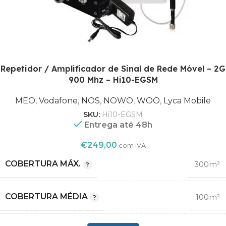
Repetidor / Amplificador de Sinal de Rede Móvel – 2G
900 Mhz – Hi10-EGSM
MEO
,
Vodafone
,
NOS
,
NOWO
,
WOO
,
Lyca Mobile
SKU:
Hi10-EGSM
Entrega até 48h
€
249,00
com IVA
COBERTURA MÁX.
300m²
COBERTURA MÉDIA
100m²