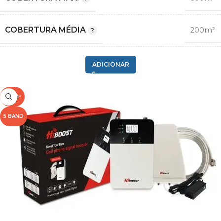
COBERTURA MÉDIA
200m²
2G GSM
ADICIONAR
,
3G
COMPATIBILIDADE
,
500M²
4G LTE
,
5 BAND
5G¹
1
,
20
BANDA
,
3
,
8