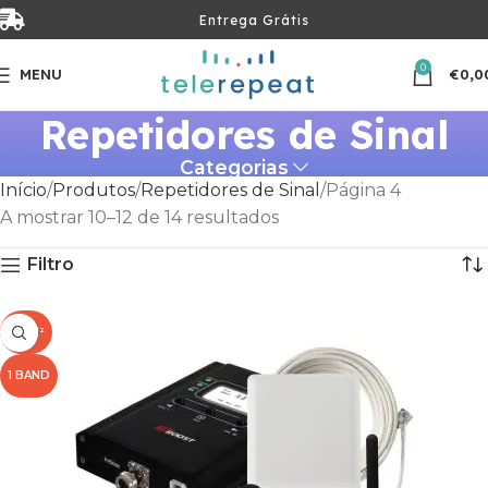
Entrega Grátis
0
MENU
€
0,0
Repetidores de Sinal
Categorias
Início
Produtos
Repetidores de Sinal
Página 4
A mostrar 10–12 de 14 resultados
Filtro
100M²
1 BAND