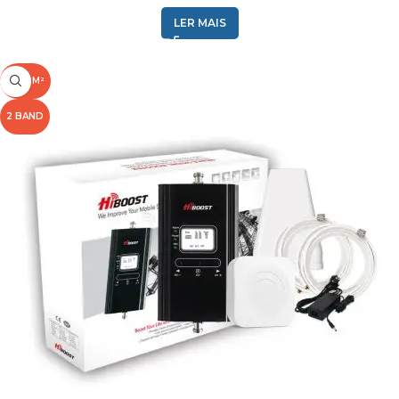
Lyca Mobile
1800
LER MAIS
,
2100
,
2500M²
FREQUÊNCIA (MHZ)
2600
,
2 BAND
800
,
900
1
,
20
,
BANDA
3
,
7
,
8