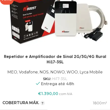
5G¹
1
,
20
,
BANDA
3
,
7
,
Repetidor e Amplificador de Sinal 2G/3G/4G Rural
8
Hi17-3SL
1800
MEO
,
Vodafone
,
NOS
,
NOWO
,
WOO
,
Lyca Mobile
,
SKU:
Hi17-3SL
2100
Entrega até 48h
,
FREQUÊNCIA (MHZ)
2600
€
1.390,00
com IVA
,
800
COBERTURA MÁX.
1800m²
,