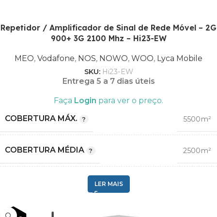
2G GSM
,
Repetidor / Amplificador de Sinal de Rede Móvel – 2G
3G
COMPATIBILIDADE
,
900+ 3G 2100 Mhz – Hi23-EW
4G LTE
,
MEO
,
Vodafone
,
NOS
,
NOWO
,
WOO
,
Lyca Mobile
5G¹
SKU:
Hi23-EW
Entrega 5 a 7 dias úteis
MEO
Faça
Login
para ver o preço.
,
Vodafone
COBERTURA MÁX.
5500m²
,
NOS
OPERADORA
,
COBERTURA MÉDIA
2500m²
NOWO
,
WOO
2G GSM
,
LER MAIS
COMPATIBILIDADE
,
Lyca Mobile
3G