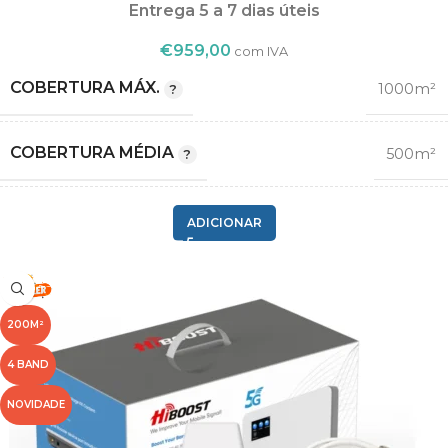
Entrega 5 a 7 dias úteis
€
959,00
com IVA
COBERTURA MÁX.
1000m²
COBERTURA MÉDIA
500m²
2G GSM
ADICIONAR
,
COMPATIBILIDADE
3G
,
4G LTE
200M²
1
4 BAND
,
BANDA
3
NOVIDADE
,
8