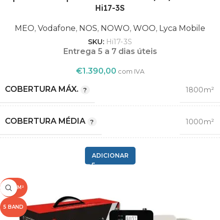
Hi17-3S
900
MEO
,
Vodafone
,
NOS
,
NOWO
,
WOO
,
Lyca Mobile
MEO
SKU:
Hi17-3S
,
Entrega 5 a 7 dias úteis
Vodafone
,
€
1.390,00
com IVA
NOS
OPERADORA
,
COBERTURA MÁX.
1800m²
NOWO
,
WOO
COBERTURA MÉDIA
1000m²
,
Lyca Mobile
2G GSM
ADICIONAR
,
COMPATIBILIDADE
3G
,
1000M²
4G LTE
5 BAND