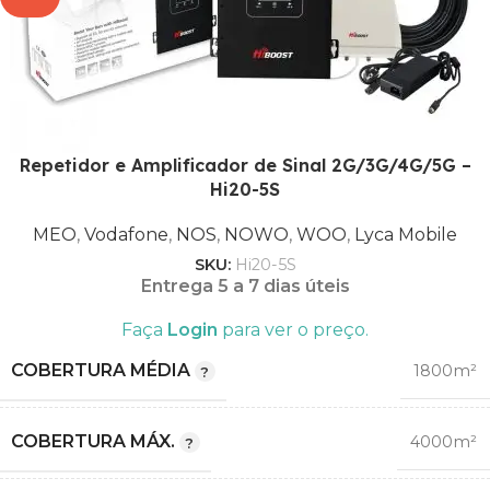
BANDA
Lyca Mobile
3
,
8
2G GSM
,
COMPATIBILIDADE
3G
Repetidor e Amplificador de Sinal 2G/3G/4G/5G –
,
Hi20-5S
4G LTE
MEO
,
Vodafone
,
NOS
,
NOWO
,
WOO
,
Lyca Mobile
SKU:
Hi20-5S
MEO
Entrega 5 a 7 dias úteis
,
Vodafone
Faça
Login
para ver o preço.
,
NOS
COBERTURA MÉDIA
1800m²
OPERADORA
,
NOWO
,
COBERTURA MÁX.
4000m²
WOO
,