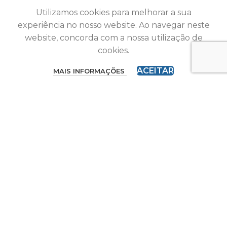
Utilizamos cookies para melhorar a sua
experiência no nosso website. Ao navegar neste
COBERTURA MÁX.
4000m²
website, concorda com a nossa utilização de
cookies.
1800
LER MAIS
,
ACEITAR
MAIS INFORMAÇÕES
2100
,
2600
FREQUÊNCIA (MHZ)
,
700
2500M²
,
800
3 BAND
,
900
1
,
20
,
Repetidor e Amplificador de Sinal 2G/3G/4G – Hi23-