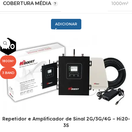
WOO
COBERTURA MÉDIA
1000m²
,
Lyca Mobile
2G GSM
ADICIONAR
,
3G
COMPATIBILIDADE
,
4G LTE
,
5G¹
1800M²
3 BAND
1
,
20
,
BANDA
3
,
7
,
Repetidor e Amplificador de Sinal 2G/3G/4G – Hi20-
8
3S