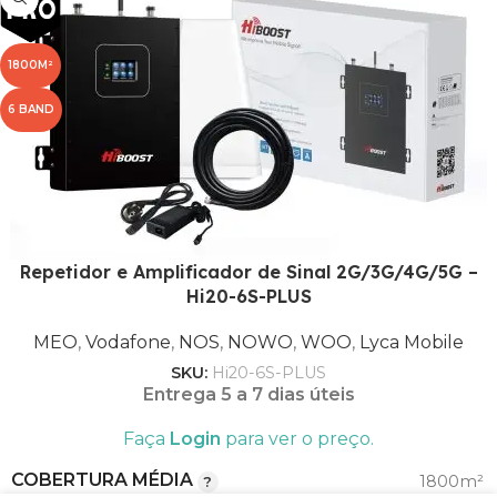
1
BANDA
,
1800M²
8
6 BAND
2100
FREQUÊNCIA (MHZ)
,
900
MEO
Repetidor e Amplificador de Sinal 2G/3G/4G/5G –
,
Hi20-6S-PLUS
Vodafone
,
MEO
,
Vodafone
,
NOS
,
NOWO
,
WOO
,
Lyca Mobile
NOS
OPERADORA
,
SKU:
Hi20-6S-PLUS
NOWO
Entrega 5 a 7 dias úteis
,
WOO
Faça
Login
para ver o preço.
,
Lyca Mobile
COBERTURA MÉDIA
1800m²