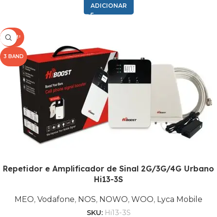
COMPATIBILIDADE
2G GSM
ADICIONAR
BANDA
8
500M²
3 BAND
FREQUÊNCIA (MHZ)
900
MEO
,
Vodafone
,
NOS
OPERADORA
,
NOWO
,
Repetidor e Amplificador de Sinal 2G/3G/4G Urbano
WOO
Hi13-3S
,
Lyca Mobile
MEO
,
Vodafone
,
NOS
,
NOWO
,
WOO
,
Lyca Mobile
SKU:
Hi13-3S