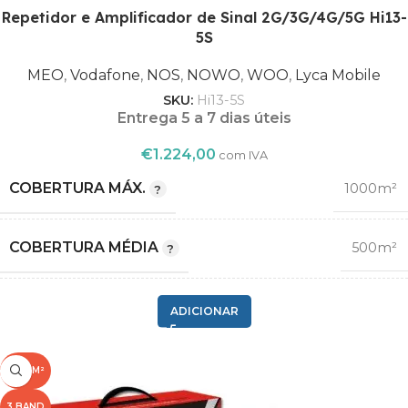
Repetidor e Amplificador de Sinal 2G/3G/4G/5G Hi13-
5S
1800
,
2100
MEO
,
Vodafone
,
NOS
,
NOWO
,
WOO
,
Lyca Mobile
FREQUÊNCIA (MHZ)
,
SKU:
Hi13-5S
800
Entrega 5 a 7 dias úteis
,
900
€
1.224,00
com IVA
COBERTURA MÁX.
1000m²
MEO
,
Vodafone
COBERTURA MÉDIA
500m²
,
NOS
OPERADORA
,
2G GSM
NOWO
ADICIONAR
,
,
3G
WOO
COMPATIBILIDADE
,
,
1000M²
4G LTE
Lyca Mobile
,
3 BAND