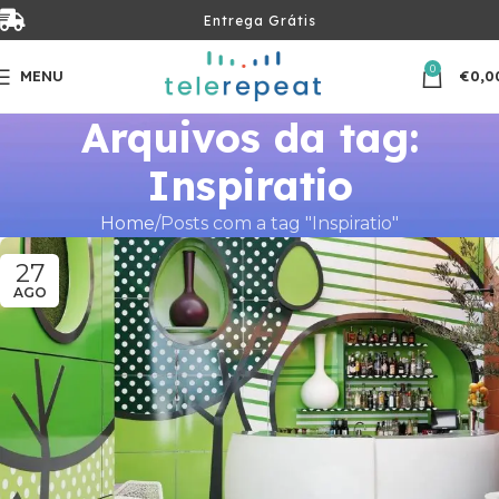
Entrega Grátis
0
MENU
€
0,0
Arquivos da tag:
Inspiratio
Home
Posts com a tag "Inspiratio"
27
AGO