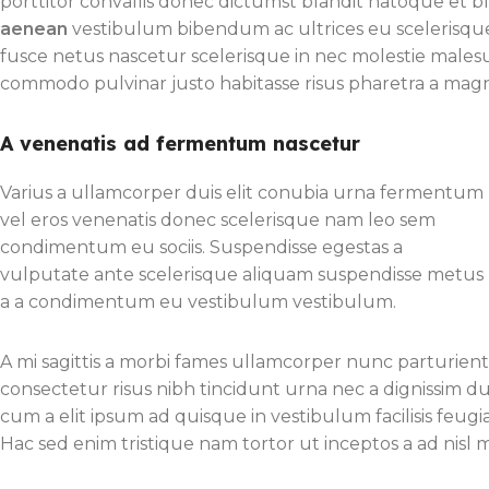
porttitor convallis donec dictumst blandit natoque et
aenean
vestibulum bibendum ac ultrices eu scelerisqu
fusce netus nascetur scelerisque in nec molestie males
commodo pulvinar justo habitasse risus pharetra a magn
A venenatis ad fermentum nascetur
Varius a ullamcorper duis elit conubia urna fermentum
vel eros venenatis donec scelerisque nam leo sem
condimentum eu sociis. Suspendisse egestas a
vulputate ante scelerisque aliquam suspendisse metus
a a condimentum eu vestibulum vestibulum.
A mi sagittis a morbi fames ullamcorper nunc parturie
consectetur risus nibh tincidunt urna nec a dignissim 
cum a elit ipsum ad quisque in vestibulum facilisis feugi
Hac sed enim tristique nam tortor ut inceptos a ad nisl 