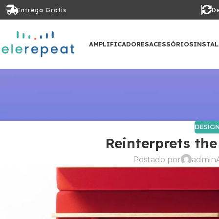
Entrega Grátis
De
AMPLIFICADORES
ACESSÓRIOS
INSTA
DESIG
Reinterprets the
Postado por
admin