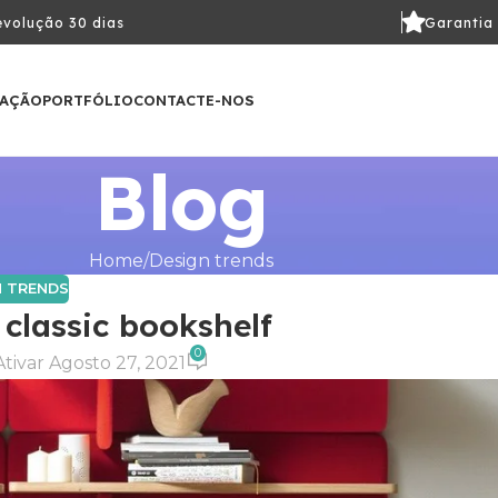
volução 30 dias
Garantia
LAÇÃO
PORTFÓLIO
CONTACTE-NOS
Blog
Home
Design trends
N TRENDS
 classic bookshelf
0
Ativar Agosto 27, 2021