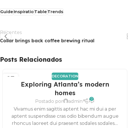
Guide
Inspiratio
Table
Trends
Recentes
Collar brings back coffee brewing ritual
Posts Relacionados
DECORATION
27
Exploring Atlanta’s modern
AGO
homes
0
Postado por
admin
Vivamus enim sagittis aptent hac mi dui a per
aptent suspendisse cras odio bibendum augue
rhoncus laoreet dui praesent sodales sodales....