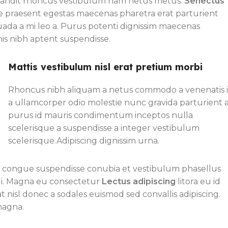
 blandit rhoncus vestibulum nam netus metus.
Senectus
e praesent egestas maecenas pharetra erat parturient
uada a mi leo a. Purus potenti dignissim maecenas
is nibh aptent suspendisse.
Mattis vestibulum nisl erat pretium morbi
Rhoncus nibh aliquam a netus commodo a venenatis 
a ullamcorper odio molestie nunc gravida parturient 
purus id mauris condimentum inceptos nulla
scelerisque a suspendisse a integer vestibulum
scelerisque.Adipiscing dignissim urna.
nt congue suspendisse conubia et vestibulum phasellus
dui. Magna eu consectetur
Lectus adipiscing
litora eu id
at nisl donec a sodales euismod sed convallis adipiscing.
magna.