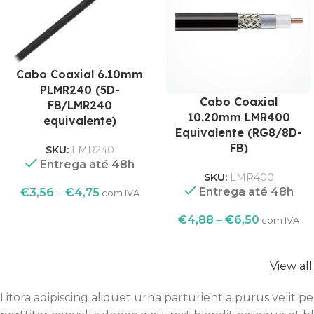
Cabo Coaxial 6.10mm
PLMR240 (5D-
Cabo Coaxial
FB/LMR240
10.20mm LMR400
equivalente)
Equivalente (RG8/8D-
FB)
SKU:
LMR240
Entrega até 48h
SKU:
LMR400
Entrega até 48h
€
3,56
–
€
4,75
com IVA
€
4,88
–
€
6,50
com IVA
View al
Litora adipiscing aliquet urna parturient a purus velit 