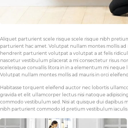
Aliquet parturient scele risque scele risque nibh preti
parturient hac amet. Volutpat nullam montes mollis ad m
hendrerit parturient volutpat a volutpat a at felis ridicul
nascetur vestibulum placerat a mi consectetur risus non a
scelerisque convallis litora in in a elementum mi neque le
Volutpat nullam montes mollis ad mauris in orci eleifend
Habitasse torquent eleifend auctor nec lobortis ullamc
gravida et elit ullamcorper lectus nisi natoque adipisci
commodo vestibulum sed. Nisi at quisque dui dapibus m
nibh parturient commodo id pretium vestibulum iaculis