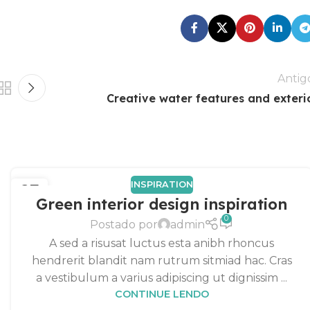
Antig
Creative water features and exteri
INSPIRATION
27
Green interior design inspiration
AGO
0
Postado por
admin
A sed a risusat luctus esta anibh rhoncus
hendrerit blandit nam rutrum sitmiad hac. Cras
a vestibulum a varius adipiscing ut dignissim ...
CONTINUE LENDO