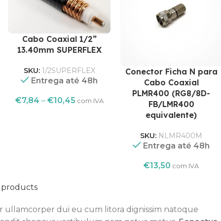
Cabo Coaxial 1/2”
13.40mm SUPERFLEX
SKU:
1/2SUPERFLEX
Conector Ficha N para
Entrega até 48h
Cabo Coaxial
PLMR400 (RG8/8D-
€
7,84
–
€
10,45
com IVA
FB/LMR400
equivalente)
SKU:
NLMR400M
Entrega até 48h
€
13,50
com IVA
l products
per ullamcorper dui eu cum litora dignissim natoque