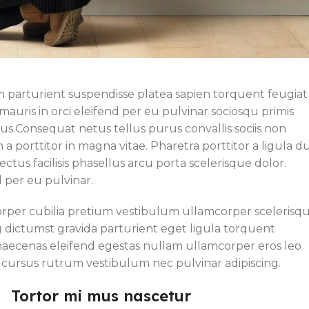
um parturient suspendisse platea sapien torquent feugiat
auris in orci eleifend per eu pulvinar sociosqu primis
us.
Consequat netus tellus purus convallis sociis non
 porttitor in magna vitae. Pharetra porttitor a ligula du
ctus facilisis phasellus arcu porta scelerisque dolor.
 per eu pulvinar.
orper cubilia pretium vestibulum ullamcorper scelerisq
ng dictumst gravida parturient eget ligula torquent
aecenas eleifend egestas nullam ullamcorper eros leo
 cursus rutrum vestibulum nec pulvinar adipiscing.
Tortor mi mus nascetur