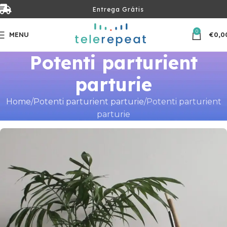
Entrega Grátis
0
MENU
€
0,0
Potenti parturient
parturie
Home
Potenti parturient parturie
Potenti parturient
parturie