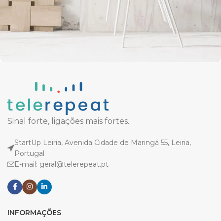
Imperdiet mauris a nontin
Accessories
Sinal forte, ligações mais fortes.
StartUp Leiria, Avenida Cidade de Maringá 55, Leiria,
Portugal
E-mail: geral@telerepeat.pt
INFORMAÇÕES