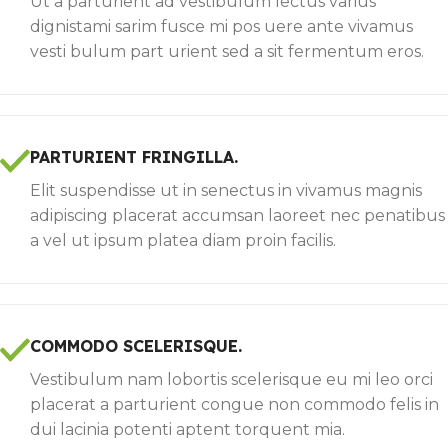
Ut a parturient ad vestibulum lectus varius
dignistami sarim fusce mi pos uere ante vivamus
vesti bulum part urient sed a sit fermentum eros.
PARTURIENT FRINGILLA.
Elit suspendisse ut in senectus in vivamus magnis
adipiscing placerat accumsan laoreet nec penatibus
a vel ut ipsum platea diam proin facilis.
COMMODO SCELERISQUE.
Vestibulum nam lobortis scelerisque eu mi leo orci
placerat a parturient congue non commodo felis in
dui lacinia potenti aptent torquent mia.