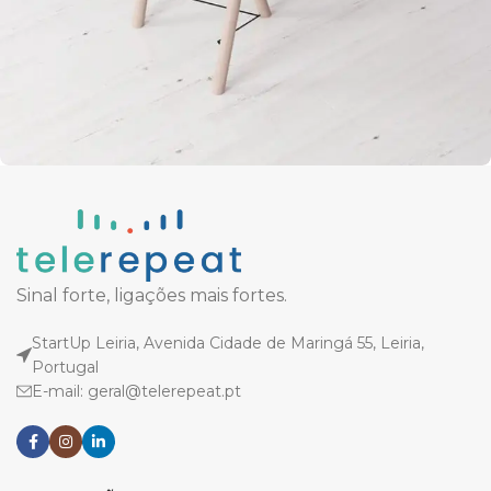
Et vestibulum quis a suspendisse
Decor
Sinal forte, ligações mais fortes.
StartUp Leiria, Avenida Cidade de Maringá 55, Leiria,
Portugal
E-mail: geral@telerepeat.pt