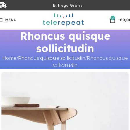
Entrega Grátis
0
MENU
€
0,0
Rhoncus quisque
sollicitudin
Home
Rhoncus quisque sollicitudin
Rhoncus quisque
sollicitudin