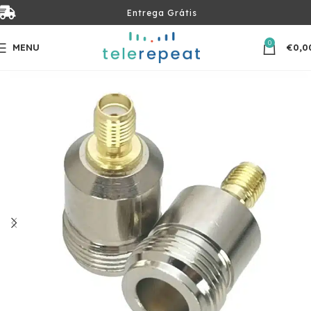
Entrega Grátis
0
MENU
€
0,0