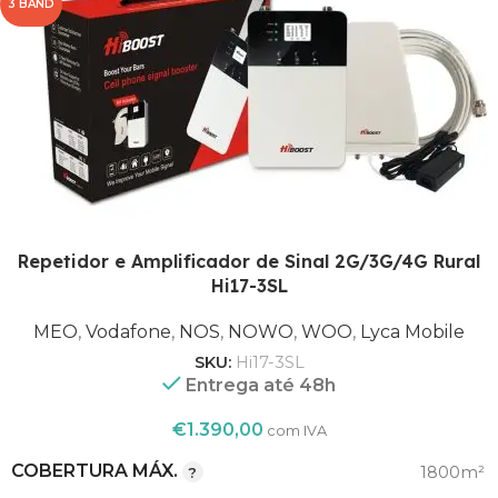
3 BAND
5G¹
1
,
20
,
BANDA
3
,
7
,
Repetidor e Amplificador de Sinal 2G/3G/4G Rural
8
Hi17-3SL
1800
MEO
,
Vodafone
,
NOS
,
NOWO
,
WOO
,
Lyca Mobile
,
SKU:
Hi17-3SL
2100
Entrega até 48h
,
FREQUÊNCIA (MHZ)
2600
€
1.390,00
com IVA
,
800
COBERTURA MÁX.
1800m²
,