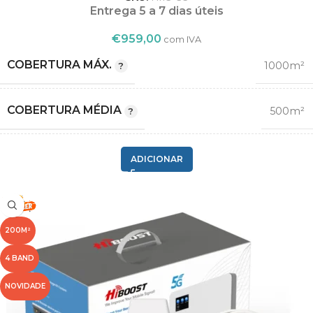
Entrega 5 a 7 dias úteis
€
959,00
com IVA
COBERTURA MÁX.
1000m²
COBERTURA MÉDIA
500m²
2G GSM
ADICIONAR
,
COMPATIBILIDADE
3G
,
4G LTE
200M²
1
4 BAND
,
BANDA
3
NOVIDADE
,
8