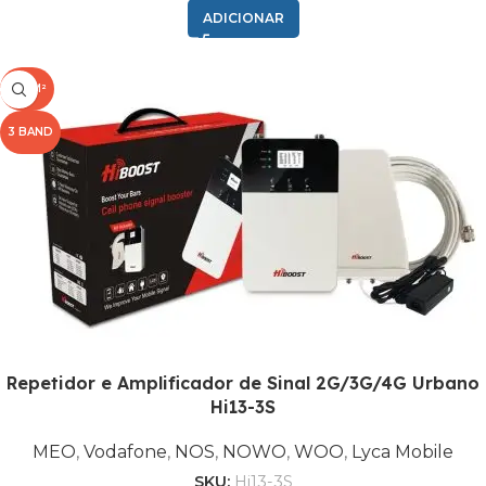
COMPATIBILIDADE
2G GSM
ADICIONAR
BANDA
8
500M²
3 BAND
FREQUÊNCIA (MHZ)
900
MEO
,
Vodafone
,
NOS
OPERADORA
,
NOWO
,
Repetidor e Amplificador de Sinal 2G/3G/4G Urbano
WOO
Hi13-3S
,
Lyca Mobile
MEO
,
Vodafone
,
NOS
,
NOWO
,
WOO
,
Lyca Mobile
SKU:
Hi13-3S