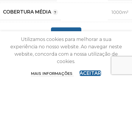
900
COBERTURA MÉDIA
1000m²
MEO
,
2G GSM
Vodafone
ADICIONAR
,
,
Utilizamos cookies para melhorar a sua
COMPATIBILIDADE
3G
NOS
experiência no nosso website. Ao navegar neste
,
OPERADORA
,
1000M²
website, concorda com a nossa utilização de
4G LTE
NOWO
cookies.
,
3 BAND
WOO
1
ACEITAR
MAIS INFORMAÇÕES
,
,
Lyca Mobile
BANDA
20
,
8
2100
,
FREQUÊNCIA (MHZ)
800
Repetidor e Amplificador de Sinal 2G/3G/4G Urbano