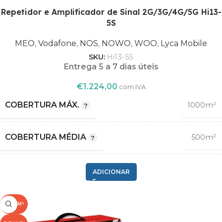
Repetidor e Amplificador de Sinal 2G/3G/4G/5G Hi13-
5S
1800
,
2100
MEO
,
Vodafone
,
NOS
,
NOWO
,
WOO
,
Lyca Mobile
FREQUÊNCIA (MHZ)
,
SKU:
Hi13-5S
800
Entrega 5 a 7 dias úteis
,
900
€
1.224,00
com IVA
COBERTURA MÁX.
1000m²
MEO
,
Vodafone
COBERTURA MÉDIA
500m²
,
NOS
OPERADORA
,
2G GSM
NOWO
ADICIONAR
,
,
3G
WOO
COMPATIBILIDADE
,
,
1000M²
4G LTE
Lyca Mobile
,