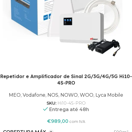
1800
,
FREQUÊNCIA (MHZ)
2100
,
900
MEO
,
Vodafone
Repetidor e Amplificador de Sinal 2G/3G/4G/5G Hi10-
,
4S-PRO
NOS
OPERADORA
,
NOWO
MEO
,
Vodafone
,
NOS
,
NOWO
,
WOO
,
Lyca Mobile
,
SKU:
Hi10-4S-PRO
WOO
Entrega até 48h
,
Lyca Mobile
€
989,00
com IVA