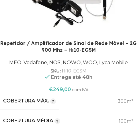
Repetidor / Amplificador de Sinal de Rede Móvel – 2G
900 Mhz – Hi10-EGSM
MEO
,
Vodafone
,
NOS
,
NOWO
,
WOO
,
Lyca Mobile
SKU:
Hi10-EGSM
Entrega até 48h
€
249,00
com IVA
COBERTURA MÁX.
300m²
COBERTURA MÉDIA
100m²