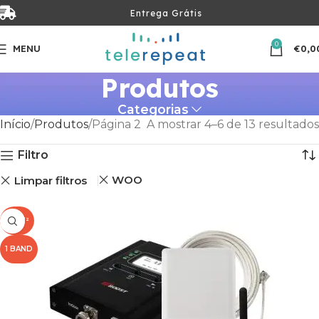
Entrega Grátis
0
MENU
€
0,0
Produtos
Categorias
Início
Produtos
Página 2
A mostrar 4–6 de 13 resultados
Filtro
WOO
Limpar filtros
100M²
1 BAND