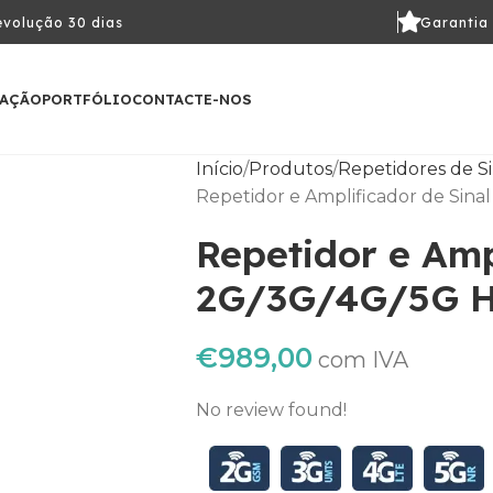
volução 30 dias
Garantia
LAÇÃO
PORTFÓLIO
CONTACTE-NOS
Início
Produtos
Repetidores de Si
Repetidor e Amplificador de Sin
Repetidor e Amp
2G/3G/4G/5G H
€
989,00
com IVA
No review found!