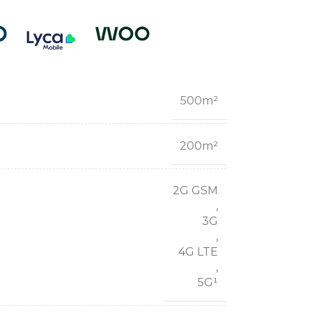
500m²
200m²
2G GSM
,
3G
,
4G LTE
,
5G¹