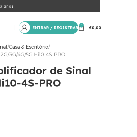
 3 anos
0
ENTRAR / REGISTRAR
€
0,00
nal
Casa & Escritório
al 2G/3G/4G/5G Hi10-4S-PRO
lificador de Sinal
i10-4S-PRO