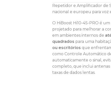
Repetidor e Amplificador de S
nacional e europeu para voz 
O HiBoost Hi10-4S-PRO é um r
projetado para melhorar a co
em ambientes internos de
at
quadrados
para uma habitação
ou escritórios
que enfrentam 
como Controle Automático de
automaticamente o sinal, evit
completo, que inclui antenas
taxas de dados lentas.