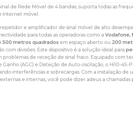
inal de Rede Móvel de 4 bandas, suporta todas as frequê
€
3,56
€
4,75
e internet móvel.
€
4,88
€
6,50
epetidor e amplificador de sinal móvel de alto desemp
nectividade para todas as operadoras como a
Vodafone,
é 500 metros quadrados
em espaço aberto ou
200 met
 com divisões. Este dispositivo é a solução ideal para
pe
problemas de receção de sinal fraco. Equipado com te
 Ganho (AGC) e Deteção de Auto-oscilação, o Hi10-4S-P
ando interferências e sobrecargas. Com a instalação de 
 externas e internas, você pode dizer adeus a chamadas 