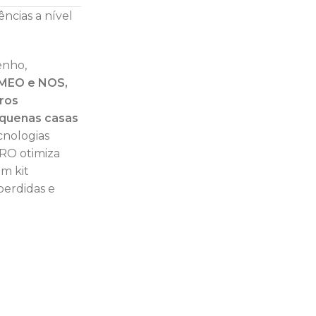
ncias a nível
enho,
 MEO e NOS,
ros
quenas casas
cnologias
RO otimiza
um kit
perdidas e