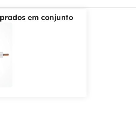
prados em conjunto
€
7,84
€
10,45