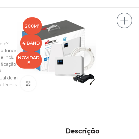
200M²
4 BAND
e é?
o funciona?
e inclui o kit?
NOVIDAD
E
ificação & Segurança
Q
al de instruções
Clique para ampliar
a técnica
Descrição