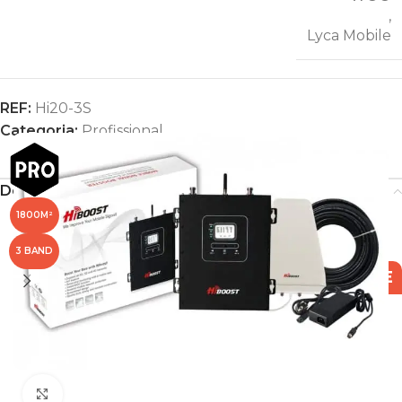
,
Lyca Mobile
REF:
Hi20-3S
Categoria:
Profissional
Descrição
1800M²
3 BAND
ÍNDICE
Clique para ampliar