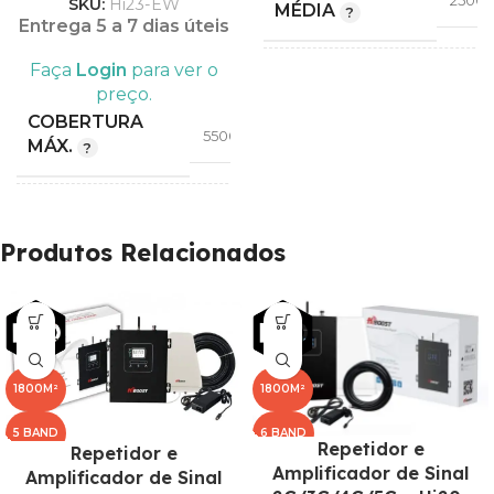
SKU:
Hi23-EW
MÉDIA
Entrega 5 a 7 dias úteis
Faça
Login
para ver o
COBERTURA
preço.
5500
MÁX.
COBERTURA
5500m²
MÁX.
18
FREQUÊNCIA
COBERTURA
21
(MHZ)
2500m²
MÉDIA
Produtos Relacionados
9
2G
COMPATIBILIDADE
GSM
,
BANDA
3G
1800M²
1800M²
5 BAND
6 BAND
1
Repetidor e
Repetidor e
BANDA
,
Amplificador de Sinal
Amplificador de Sinal
8
G