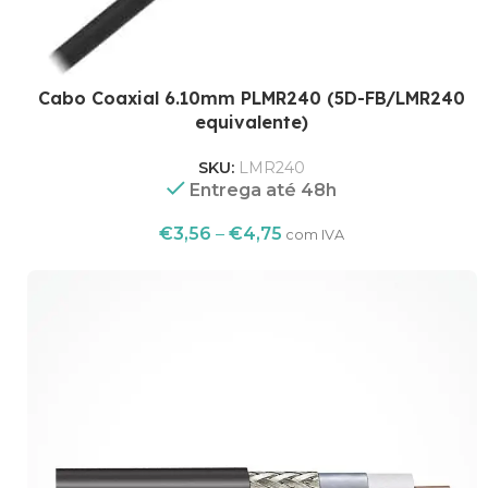
Cabo Coaxial 6.10mm PLMR240 (5D-FB/LMR240
equivalente)
SKU:
LMR240
Entrega até 48h
€
3,56
–
€
4,75
com IVA