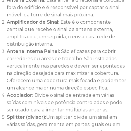
Antena Externa:
Esta antena direcional é colocada
fora do edifício e é responsável por captar o sinal
móvel da torre de sinal mais próxima.
Amplificador de Sinal:
Este é o componente
central que recebe o sinal da antena externa,
amplifica-o e, em seguida, o envia para rede de
distribuição interna.
€
4,88
€
6,50
Antena Interna Painel:
São eficazes para cobrir
corredores ou áreas de trabalho. São instaladas
verticalmente nas paredes e devem ser apontadas
na direção desejada para maximizar a cobertura.
Oferecem uma cobertura mais focada e podem ter
um alcance maior numa direção específica.
Acoplador:
Divide o sinal de entrada em várias
saídas com níveis de potência controlados e pode
ser usado para alimentar múltiplas antenas.
Splitter (divisor):
Um splitter divide um sinal em
várias saídas, geralmente em partes iguais ou em