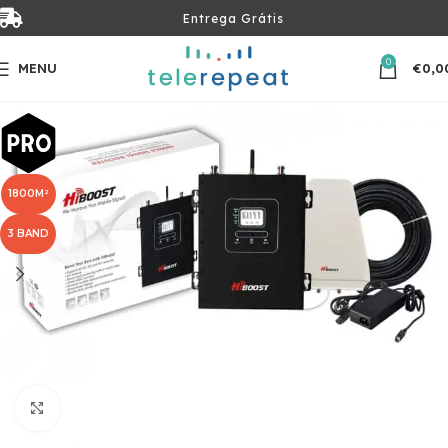
Entrega Grátis
0
MENU
€
0,0
1800M²
3 BAND
Clique para ampliar