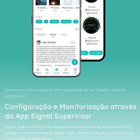
Direcione a antena exterior sem necessidade de um medidor de sinal
profissional.
Configuração e Monitorização através
da App Signal Supervisor
Agora pode controlar o seu dispositivo diretamente do seu telemóvel a
qualquer momento e de qualquer lugar, beneficiando de uma instalação
muito mais fácil e eficiente.