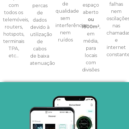
de
falhas
espaço
com
percas
qualidade
nem
aberto
todos os
de
sem
oscilaçõe
ou
telemóveis,
dados
interferências
nas
1800m²
,
routers,
devido à
nem
chamada
em
hotspots,
utilização
ruídos
e
média,
terminais
de
internet
para
TPA,
cabos
constant
locais
etc...
de baixa
com
atenuação
divisões