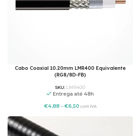
Cabo Coaxial 10.20mm LMR400 Equivalente
(RG8/8D-FB)
SKU:
LMR400
Entrega até 48h
€
4,88
–
€
6,50
com IVA