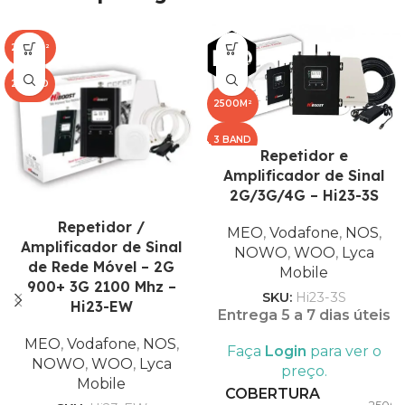
2500M²
2 BAND
2500M²
3 BAND
Repetidor e
Amplificador de Sinal
2G/3G/4G – Hi23-3S
Repetidor /
MEO
,
Vodafone
,
NOS
,
Amplificador de Sinal
NOWO
,
WOO
,
Lyca
de Rede Móvel – 2G
Mobile
900+ 3G 2100 Mhz –
SKU:
Hi23-3S
Hi23-EW
Entrega 5 a 7 dias úteis
MEO
,
Vodafone
,
NOS
,
Faça
Login
para ver o
NOWO
,
WOO
,
Lyca
preço.
Mobile
COBERTURA
2500