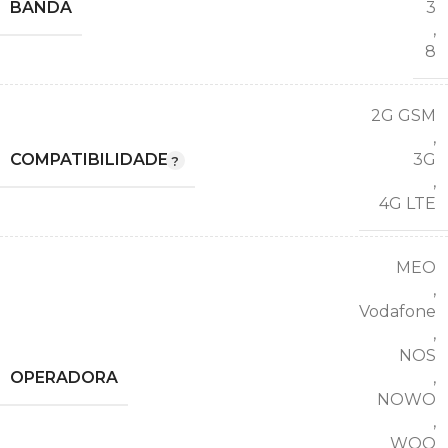
BANDA
3
,
8
2G GSM
,
COMPATIBILIDADE
3G
,
4G LTE
MEO
,
Vodafone
,
NOS
OPERADORA
,
NOWO
,
WOO