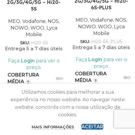
2G/3G/4G/5G – Hi20-
2G/3G/4G/5G – Hi20-
COMPATIBILIDADE
6S-PLUS
5S
2100
FREQUÊNCIA
,
MEO
,
Vodafone
,
NOS
,
MEO
,
Vodafone
,
NOS
,
(MHZ)
900
L
NOWO
,
WOO
,
Lyca
NOWO
,
WOO
,
Lyca
Mobile
Mobile
SKU:
Hi20-6S-PLUS
SKU:
Hi20-5S
MEO
M
Entrega 5 a 7 dias úteis
,
Entrega 5 a 7 dias úteis
Vodafone
Vodafo
,
Faça
Login
para ver o
Faça
Login
para ver o
NOS
N
preço.
preço.
OPERADORA
,
OPERADORA
COBERTURA
COBERTURA
NOWO
NOW
1800
1800m²
MÉDIA
,
MÉDIA
WOO
WO
,
Utilizamos cookies para melhorar a sua
Lyca Mobile
Lyca Mobi
experiência no nosso website. Ao navegar neste
COBERTURA
COBERTURA
4000
4000m²
MÁX.
website, concorda com a nossa utilização de
MÁX.
cookies.
18
ACEITAR
1800
MAIS INFORMAÇÕES
,
Sinal forte, ligações mais fortes.